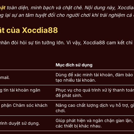
mật
toàn diện, minh bạch và chặt chẽ. Nội dung này, Xocdia8
lại sự an tâm tuyệt đối cho người chơi khi trải nghiệm cá 
ật của Xocdia88
nhân đòi hỏi sự tin tưởng lớn. Vì vậy, Xocdia88 cam kết chỉ 
Mục đích sử dụng
Dùng để xác minh tài khoản, đảm bảo 
mail.
tạo nhiều tài khoản.
ng tin tài khoản ngân
Phục vụ cho quá trình xử lý thanh toá
đề phát sinh.
bộ phận Chăm sóc khách
Nâng cao chất lượng dịch vụ hỗ trợ, g
chơi.
Giúp phát hiện và ngăn chặn gian lận,
à trình duyệt sử dụng.
các thiết bị khác nhau.