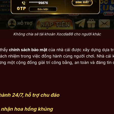
Không chia sẻ tài khoản Xocdia88 cho người khác
 thấy
chính sách bảo mật
của nhà cái được xây dựng dựa trê
trách nhiệm trong việc đồng hành cùng người chơi. Nhà cái 
ựng một cộng đồng giải trí công bằng, an toàn và đáng tin c
ành 24/7, hỗ trợ chu đáo
i, nhận hoa hồng khủng