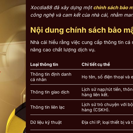
Xocdia88 đã xây dựng một
chính sách bảo 
công nghệ và cam kết của nhà cái, nhằm mang 
Nội dung chính sách bảo m
Nhà cái hiểu rằng việc cung cấp thông tin cá 
nâng cao chất lượng dịch vụ.
Loại thông tin
Chi tiết cụ thể
Thông tin định danh
Họ tên, số điện thoại và e
cá nhân
Lịch sử nạp/rút tiền, thô
Thông tin giao dịch
hàng liên kết.
Lịch sử trò chuyện với 
Thông tin liên lạc
hàng (CSKH).
Dữ liệu kỹ thuật
Địa chỉ IP, loại thiết bị v