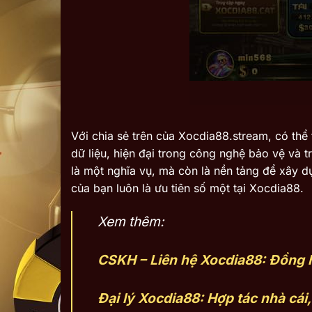
Với chia sẻ trên của Xocdia88.stream, có thể
dữ liệu, hiện đại trong công nghệ bảo vệ và 
là một nghĩa vụ, mà còn là nền tảng để xây d
của bạn luôn là ưu tiên số một tại Xocdia88.
Xem thêm:
CSKH – Liên hệ Xocdia88: Đồng h
Đại lý Xocdia88: Hợp tác nhà cá