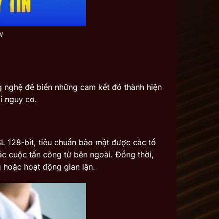
i
ng nghệ để biến những cam kết đó thành hiện
i nguy cơ.
L 128-bit, tiêu chuẩn bảo mật được các tổ
các cuộc tấn công từ bên ngoài. Đồng thời,
g hoặc hoạt động gian lận.