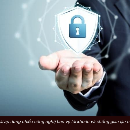
ái áp dụng nhiều công nghệ bảo vệ tài khoản và chống gian lận hi