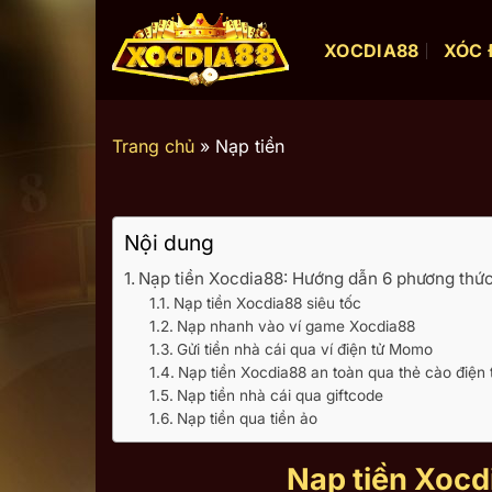
Bỏ
qua
XOCDIA88
XÓC 
nội
dung
Trang chủ
»
Nạp tiền
Nội dung
Nạp tiền Xocdia88: Hướng dẫn 6 phương thức
Nạp tiền Xocdia88 siêu tốc
Nạp nhanh vào ví game Xocdia88
Gửi tiền nhà cái qua ví điện tử Momo
Nạp tiền Xocdia88 an toàn qua thẻ cào điện 
Nạp tiền nhà cái qua giftcode
Nạp tiền qua tiền ảo
Nạp tiền Xocd