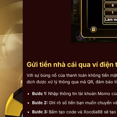
Gửi tiền nhà cái qua ví điệ
Với sự bùng nổ của thanh toán không tiền mặt
dịch được xử lý thông qua mã QR, đảm bảo t
Bước 1:
Nhập thông tin tài khoản Momo củ
Bước 2:
Ghi rõ số tiền bạn muốn chuyển v
Bước 3:
Bấm tạo code và
Xocdia88 sẽ tạo