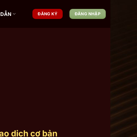
 DẪN
ĐĂNG KÝ
ĐĂNG NHẬP
ao dịch cơ bản