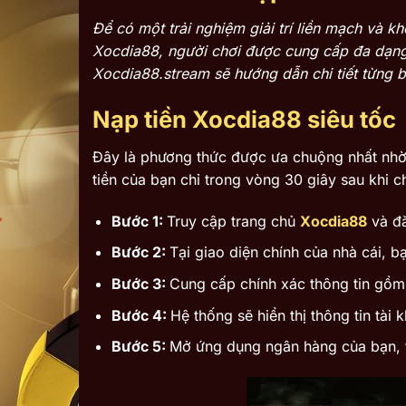
Để có một trải nghiệm giải trí liền mạch và k
Xocdia88, người chơi được cung cấp đa dạng c
Xocdia88.stream sẽ hướng dẫn chi tiết từng 
Nạp tiền Xocdia88 siêu tốc
Đây là phương thức được ưa chuộng nhất nhờ 
tiền của bạn chỉ trong vòng 30 giây sau khi 
Bước 1:
Truy cập trang chủ
Xocdia88
và đ
Bước 2:
Tại giao diện chính của nhà cái, b
Bước 3:
Cung cấp chính xác thông tin gồm
Bước 4:
Hệ thống sẽ hiển thị thông tin tà
Bước 5:
Mở ứng dụng ngân hàng của bạn, th