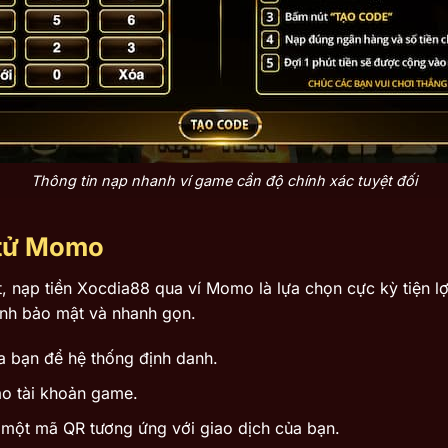
Thông tin nạp nhanh ví game cần độ chính xác tuyệt đối
n tử Momo
, nạp tiền Xocdia88 qua ví Momo là lựa chọn cực kỳ tiện lợi
ính bảo mật và nhanh gọn.
a bạn để hệ thống định danh.
ào tài khoản game.
 một mã QR tương ứng với giao dịch của bạn.