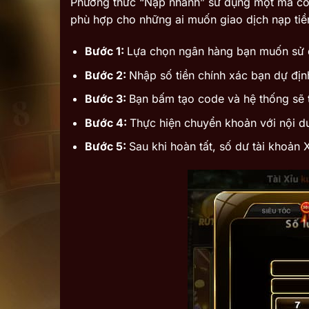
Phương thức “Nạp nhanh” sử dụng một mã code
phù hợp cho những ai muốn giao dịch nạp tiề
Bước 1:
Lựa chọn ngân hàng bạn muốn sử d
Bước 2:
Nhập số tiền chính xác bạn dự địn
Bước 3:
Bạn bấm tạo code và hệ thống sẽ t
Bước 4:
Thực hiện chuyển khoản với nội d
Bước 5:
Sau khi hoàn tất, số dư tài khoả