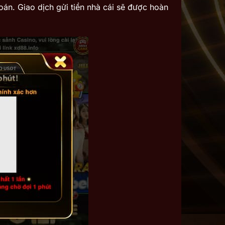
án. Giao dịch gửi tiền nhà cái sẽ được hoàn