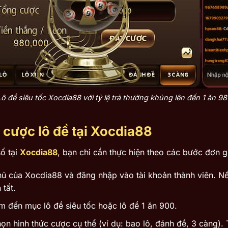
Lô đề siêu tốc Xocdia88 với tỷ lệ trả thưởng khủng lên đến 1 ăn 98
 cược lô đề tại Xocdia88
ố tại
Xocdia88
, bạn chỉ cần thực hiện theo các bước đơn 
chủ của Xocdia88 và đăng nhập vào tài khoản thành viên. Nế
tất.
tìm đến mục lô đề siêu tốc hoặc lô đề 1 ăn 900.
họn hình thức cược cụ thể (ví dụ: bao lô, đánh đề, 3 càng).