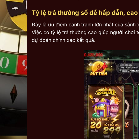
Tỷ lệ trả thưởng số đề hấp dẫn, c
Đây là ưu điểm cạnh tranh lớn nhất của sảnh 
Việc có tỷ lệ trả thưởng cao giúp người chơi
dự đoán chính xác kết quả.