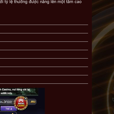
với tỷ lệ thưởng được nâng lên một tầm cao