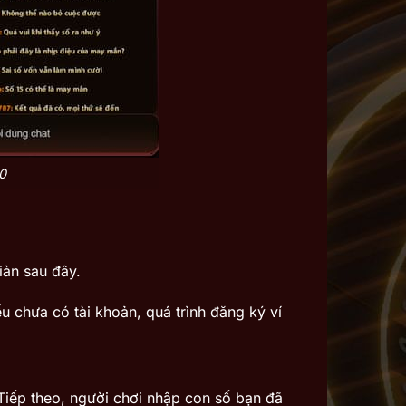
0
giản sau đây.
u chưa có tài khoản, quá trình đăng ký ví
 Tiếp theo, người chơi nhập con số bạn đã