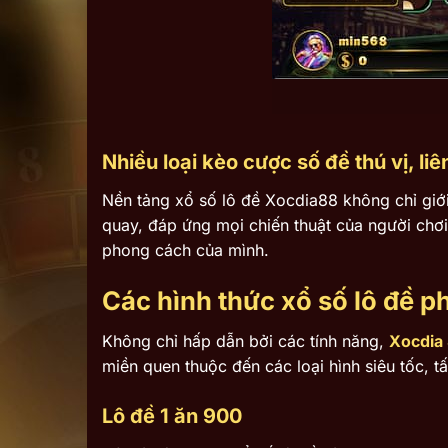
Nhiều loại kèo cược số đề thú vị, li
Nền tảng xổ số lô đề Xocdia88 không chỉ giới 
quay, đáp ứng mọi chiến thuật của người chơi
phong cách của mình.
Các hình thức xổ số lô đề p
Không chỉ hấp dẫn bởi các tính năng,
Xocdia
miền quen thuộc đến các loại hình siêu tốc, t
Lô đề 1 ăn 900