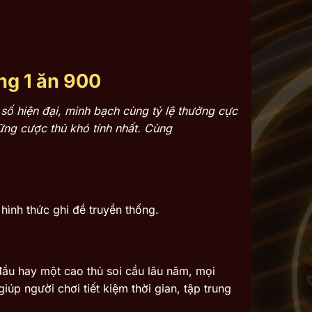
ng 1 ăn 900
số hiện đại, minh bạch cùng tỷ lệ thưởng cực
ững cược thủ khó tính nhất. Cùng
hình thức ghi đề truyền thống.
 đầu hay một cao thủ soi cầu lâu năm, mọi
úp người chơi tiết kiệm thời gian, tập trung