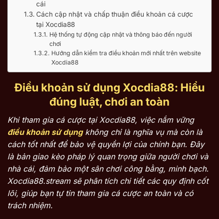
cái
Cách cập nhật và chấp thuận điều khoản cá cược
tại Xocdia88
Hệ thống tự động cập nhật và thông báo đến người
chơi
Hướng dẫn kiểm tra điều khoản mới nhất trên website
Xocdia88
Điều khoản sử dụng Xocdia88: Hiểu
đúng luật, chơi an toàn
Khi tham gia cá cược tại Xocdia88, việc nắm vững
điều khoản sử dụng
không chỉ là nghĩa vụ mà còn là
cách tốt nhất để bảo vệ quyền lợi của chính bạn. Đây
là bản giao kèo pháp lý quan trọng giữa người chơi và
nhà cái, đảm bảo một sân chơi công bằng, minh bạch.
Xocdia88.stream sẽ phân tích chi tiết các quy định cốt
lõi, giúp bạn tự tin tham gia cá cược an toàn và có
trách nhiệm.