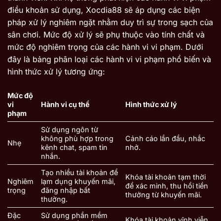
điều khoản sử dụng, Xocdia88 sẽ áp dụng các biện
pháp xử lý nghiêm ngặt nhằm duy trì sự trong sạch của
sân chơi. Mức độ xử lý sẽ phụ thuộc vào tính chất và
mức độ nghiêm trọng của các hành vi vi phạm. Dưới
đây là bảng phân loại các hành vi vi phạm phổ biến và
hình thức xử lý tương ứng:
Mức độ
vi
Hành vi cụ thể
Hình thức xử lý
phạm
Sử dụng ngôn từ
không phù hợp trong
Cảnh cáo lần đầu, nhắc
Nhẹ
kênh chat, spam tin
nhở.
nhắn.
Tạo nhiều tài khoản để
Khóa tài khoản tạm thời
Nghiêm
lạm dụng khuyến mãi,
để xác minh, thu hồi tiền
trọng
đăng nhập bất
thưởng từ khuyến mãi.
thường.
Đặc
Sử dụng phần mềm
Khóa tài khoản vĩnh viễn,