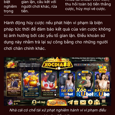
biệt
gian lận, cấu kết với
thu hồi toàn bộ tiền thắng
nghiêm
người chơi khác, rửa
cược, hủy mọi vé cược.
trọng
tiền.
Hành động hủy cược nếu phát hiện vi phạm là biện
pháp tức thời để đảm bảo kết quả của ván cược không
bị ảnh hưởng bởi các yếu tố gian lận. Điều khoản sử
dụng này nhằm trả lại sự công bằng cho những người
chơi chân chính khác.
Nhà cái có chế tài xử phạt nghiêm hành vi vi phạm điều